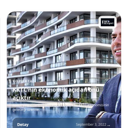
RÖPORTAJ
KKTC’nin ekonomik açıdan önü
açıktır
Konut yatırımları, turizm-eğitim ekseni ve KKTC ekonomisinin
geleceği üzerine.
→
Detay
September 3, 2022