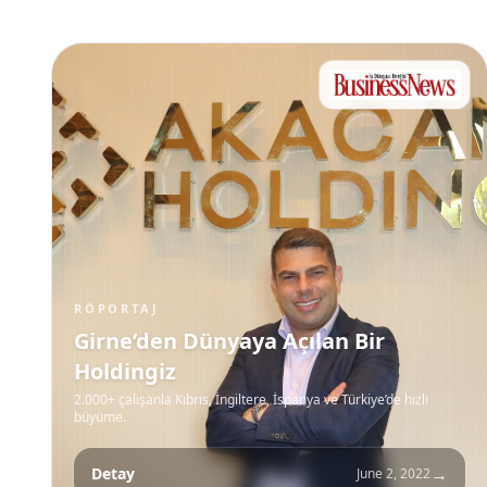
RÖPORTAJ
Girne’den Dünyaya Açılan Bir
Holdingiz
2.000+ çalışanla Kıbrıs, İngiltere, İspanya ve Türkiye’de hızlı
büyüme.
→
Detay
June 2, 2022