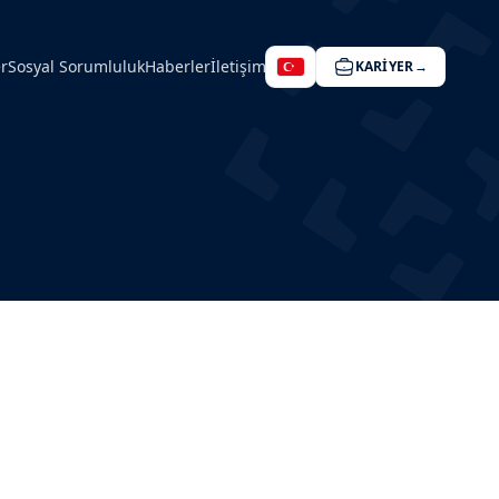
r
Sosyal Sorumluluk
Haberler
İletişim
KARIYER
→