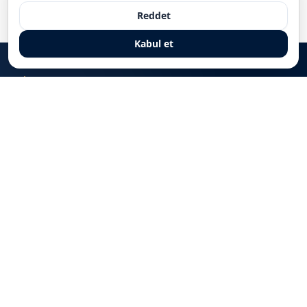
Reddet
Kabul et
Kapılarını KKTC’den dünyaya açan AKACAN Holding, küresel yönetim
yaklaşımı ile uluslararası standartlarda, en yüksek kalitede hizmet üretmek
için çalışmalarını sürdürmektedir.
KURUMSAL
Hakkımızda
Sektörler
İletişim
Kariyer